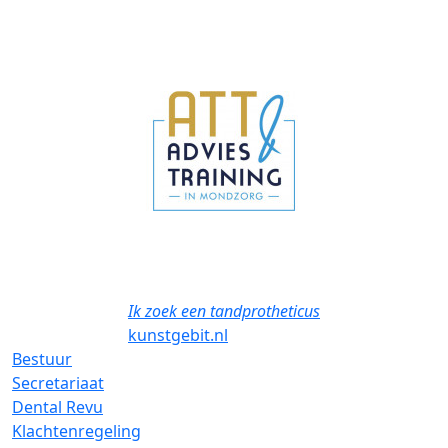
Previous
Next
Ik zoek een tandprotheticus
kunstgebit.nl
Bestuur
Secretariaat
Dental Revu
Klachtenregeling