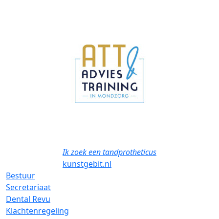
Previous
Next
Ik zoek een tandprotheticus
kunstgebit.nl
Bestuur
Secretariaat
Dental Revu
Klachtenregeling