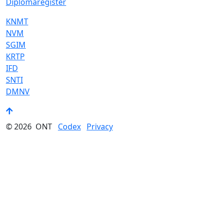
Diplomaregister
KNMT
NVM
SGIM
KRTP
IFD
SNTI
DMNV
© 2026
ONT
Codex
Privacy