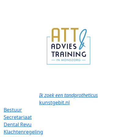
Previous
Next
Ik zoek een tandprotheticus
kunstgebit.nl
Bestuur
Secretariaat
Dental Revu
Klachtenregeling