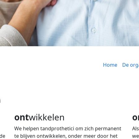
Home
De org
i
ont
wikkelen
o
We helpen tandprothetici om zich permanent
Al
 de
te blijven ontwikkelen, onder meer door het
we