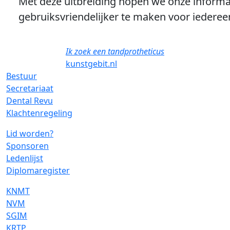
Met deze uitbreiding hopen we onze informa
gebruiksvriendelijker te maken voor iederee
Ik zoek een tandprotheticus
kunstgebit.nl
Bestuur
Secretariaat
Dental Revu
Klachtenregeling
Lid worden?
Sponsoren
Ledenlijst
Diplomaregister
KNMT
NVM
SGIM
KRTP